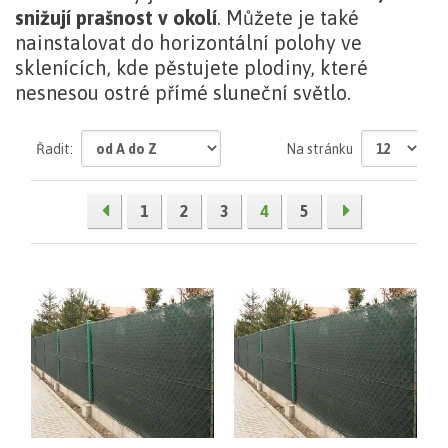
snižují prašnost v okolí
. Můžete je také
nainstalovat do horizontální polohy ve
sklenících, kde pěstujete plodiny, které
nesnesou ostré přímé sluneční světlo.
zobrazit
Řadit:
Na stránku
celý
text
1
2
3
4
5