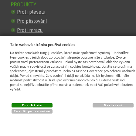
PRODUKTY
Proti plevelu
Pro pěstování
Proti mrazu
Pro zastínění
Tato webová stránka používá cookies
Pro stavby
Na těchto stránkách fungují cookies, které naše společnosti využívají. Jednotlivé
Proti erozi
typy cookies a jejich dobu zpracování naleznete popsané níže v tabulce. Zvolte
prosím Vámi preferovanou variantu. Pokud byste nás potřebovali ohledně výkonu
Pro oploceni
vašich práv v souvislosti se zpracováním cookies kontaktovat, obraťte se prosím na
společnost, jejíž stránky procházíte, nebo na našeho Pověřence pro ochranu osobních
Obrubniky
údajů. Pokud si myslíte, že s osobními údaji nenakládáme, jak bychom měli, máte
možnost podat stížnost u Úřadu pro ochranu osobních údajů. Budeme však rádi,
pokud se nejdříve obrátíte přímo na nás a budeme tak moct Váš požadavek obratem
vyřešit.
KATALOG
Agrotextilie
Povolit vše
Nastavení
Geotextilie
Povolit pouze nutné
Ochrany proti mrazu
Stínící rašlové úplety
Pletivo plastové