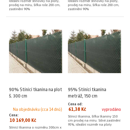
Ideální rozměr stínovky na ploty,
Ideální rozměr stínovky na ploty,
prodej na míru, šířka role 200 cm,
prodej na míru, šířka role 200 cm,
zastínění 90%
zastínění 90%
90% Stínicí tkanina na plot
95% Stínící tkanina
š. 300 cm
metráž, 150 cm
Cena od:
61,38 Kč
Na objednávku (cca 14 dnů)
vyprodáno
Cena:
Stínicí tkanina, šířka tkaniny 150
10 169,00 Kč
cm prodej na míru. Silné zastínění
95%, ideální rozměr na ploty
Stínící tkanina o rozměru 300cm x