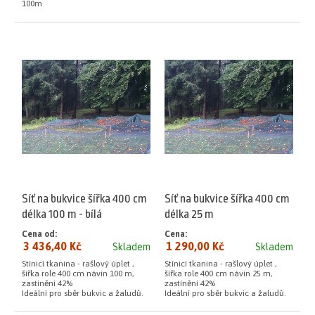
100m
Síť na bukvice šířka 400 cm
Síť na bukvice šířka 400 cm
délka 100 m - bílá
délka 25 m
Cena od:
Cena:
3 436,40 Kč
1 290,00 Kč
Skladem
Skladem
Stínicí tkanina - rašlový úplet ,
Stínicí tkanina - rašlový úplet ,
šířka role 400 cm návin 100 m,
šířka role 400 cm návin 25 m,
zastínění 42%
zastínění 42%
Ideální pro sběr bukvic a žaludů.
Ideální pro sběr bukvic a žaludů.