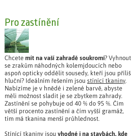
Pro zastínění
Chcete
mít na vaší zahradě soukromí
? Vyhnout
se zrakům náhodných kolemjdoucích nebo
aspoň opticky oddělit sousedy, kteří jsou příliš
hluční? Ideálním řešením jsou
stínící tkaniny
.
Nabízíme je v hnědé i zelené barvě, abyste
měli možnost sladit je se zbytkem zahrady.
Zastínění se pohybuje od 40 % do 95 %. Čím
větší procento zastínění a čím vyšší gramáž,
tím má tkanina menší průhlednost.
Stínící tkaniny jsou
vhodné i na stavbách, kde