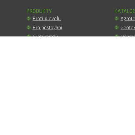
PRODUKTY
KATALO
Proti plevelu
Agrote
Pro pěstování
Geotex
Proti mrazu
Ochran
Pro zastínění
Stíníc
Pro stavby
Pletiv
Proti erozi
Zatrav
Pro oploceni
Protie
Obrubniky