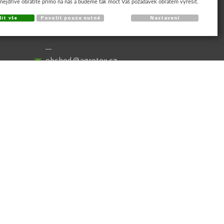
 nejdříve obrátíte přímo na nás a budeme tak moct Váš požadavek obratem vyřešit.
KONTAKT
it vše
Povolit pouze nutné
Nastavení
+420 235 010 531
obchod@agrotex.cz
Sledujte náš FACEBOOK
www.agrotex.cz
Cookies
|
Sunlight systems
-
tvorba e-shopů