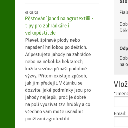
oso
Fial
05/23/25
Pěstování jahod na agrotextilii -
Dobr
tipy pro zahrádkáře i
Děku
velkopěstitele
Plevel, špinavé plody nebo
napadení hnilobou po deštích.
Odp
Ať pěstujete jahody na zahrádce
Dob
nebo na několika hektarech,
na o
každá sezóna přináší podobné
výzvy. Přitom existuje způsob,
Vlož
jak jim předejít. V článku se
dozvíte, jaké podmínky jsou pro
*Jméno
jahody nejlepší, proč je dobré
na poli využívat tzv. hrůbky a co
všechno vám může usnadnit
Email:
používání agrotextilií.