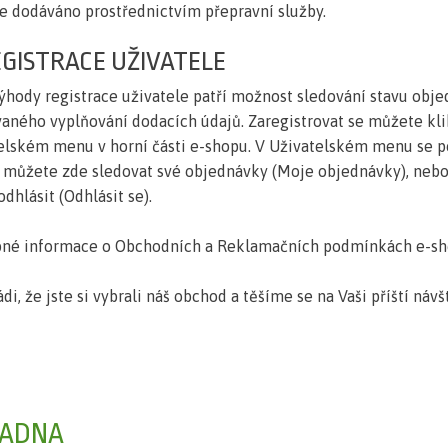
je dodáváno prostřednictvím přepravní služby.
EGISTRACE UŽIVATELE
ýhody registrace uživatele patří možnost sledování stavu obje
aného vyplňování dodacích údajů. Zaregistrovat se můžete klik
elském menu v horní části e-shopu. V Uživatelském menu se po p
 můžete zde sledovat své objednávky (Moje objednávky), nebo 
dhlásit (Odhlásit se).
né informace o Obchodních a Reklamačních podmínkách e-sh
di, že jste si vybrali náš obchod a těšíme se na Vaši příští návš
ADNA