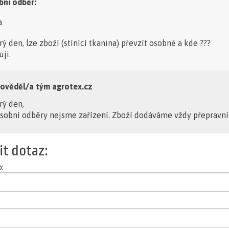
bní odběr:
a
ý den, lze zboží (stínící tkanina) převzít osobně a kde ???
ji.
ověděl/a tým agrotex.cz
rý den,
sobní odběry nejsme zařízení. Zboží dodáváme vždy přepravní
it dotaz:
: