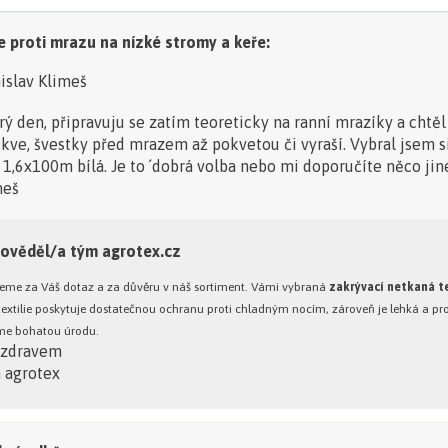
e proti mrazu na nízké stromy a keře:
islav Klimeš
ý den, připravuju se zatím teoreticky na ranní mrazíky a chtě
kve, švestky před mrazem až pokvetou či vyraší. Vybral jsem si
 1,6x100m bílá. Je to ´dobrá volba nebo mi doporučíte něco ji
meš
ověděl/a tým agrotex.cz
eme za Váš dotaz a za důvěru v náš sortiment. Vámi vybraná
zakrývací netkaná te
textilie poskytuje dostatečnou ochranu proti chladným nocím, zároveň je lehká a pro
me bohatou úrodu.
ozdravem
 agrotex