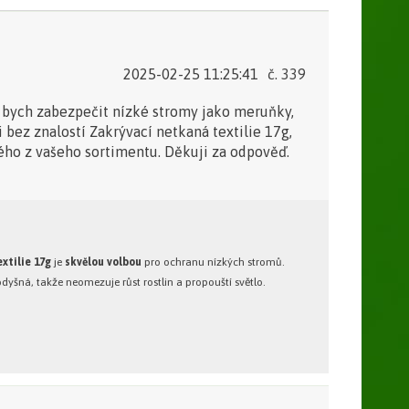
2025-02-25 11:25:41
č. 339
l bych zabezpečit nízké stromy jako meruňky,
 bez znalostí Zakrývací netkaná textilie 17g,
ného z vašeho sortimentu. Děkuji za odpověď.
xtilie 17g
je
skvělou volbou
pro ochranu nízkých stromů.
dyšná, takže neomezuje růst rostlin a propouští světlo.