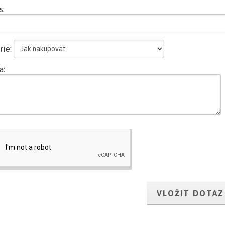
s:
rie:
a: