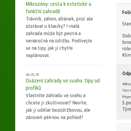
Mikrozóny: cesta k estetické a
funkční zahradě
Foli
Trávník, záhon, altánek, proč ale
Stan
zůstávat u klasiky? I malá
zahrada může být pestrá a
Dobr
nenáročná na údržbu. Podívejte
bros
se na tipy, jak ji chytře
role
Kli
naplánovat.
Odp
06/25/25
Osázení zahrady ve svahu: tipy od
děkuj
profíků
Tato 
Vlastníte zahradu ve svahu a
Přeje
chcete ji zkultivovat? Nevíte,
S p
Tým
jak ji udělat bezúdržbovou, ale
zároveň pěknou na pohled?