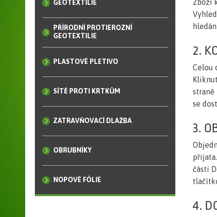
Zboží 
GEOTEXTILIE
Vyhled
hledání
PŘÍRODNÍ PROTIEROZNÍ
GEOTEXTILIE
2. K
PLASTOVÉ PLETIVO
Celou 
Kliknu
SÍTĚ PROTI KRTKŮM
straně
se dos
ZATRAVŇOVACÍ DLAŽBA
3. O
Objedná
OBRUBNÍKY
přijat
části 
NOPOVÉ FÓLIE
tlačít
4. 