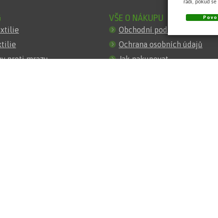
rádi, pokud se
G
VŠE O NÁKUPU
Povol
xtilie
Obchodní podmínky
tilie
Ochrana osobních údajů
y proti mrazu
Jak nakupovat
í rašlové úplety
Časté dotazy
o plastové
Velkoobchodní odběr
ňovací dlažba
Registrace uživatele
rozní geotextilie