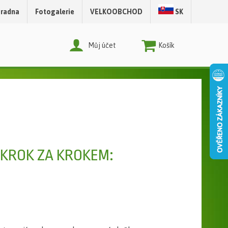
radna
Fotogalerie
VELKOOBCHOD
SK
Můj účet
Nákupní Košík
KROK ZA KROKEM: