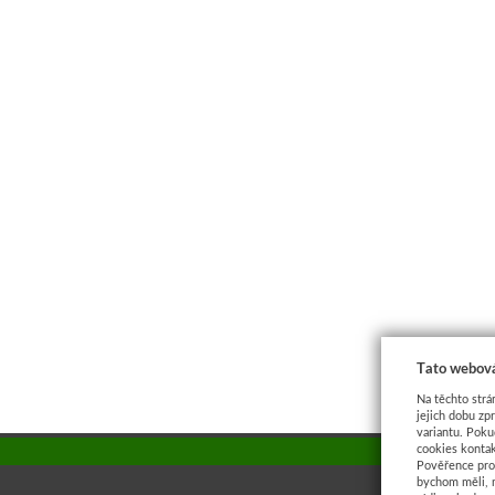
Tato webová
Na těchto strá
jejich dobu zp
variantu. Poku
cookies kontak
Pověřence pro 
bychom měli, 