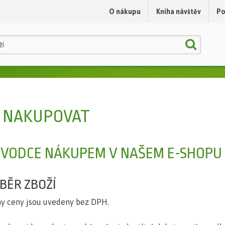
O nákupu
Kniha návštěv
Po
Jak nakupovat
Obchodní podmínky
Ochrana osobních údajů
K NAKUPOVAT
VODCE NÁKUPEM V NAŠEM E-SHOPU 
ÝBĚR ZBOŽÍ
y ceny jsou uvedeny bez DPH.