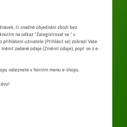
dnávek, či snadné objednání zboží bez
nutím na odkaz "Zaregistrovat se " v
řihlášení uživatele (Přihlásit se) zobrazí Vaše
měnit zadané údaje (Změnit údaje), popř. se z e-
opu naleznete v horním menu e-shopu.
těvu!