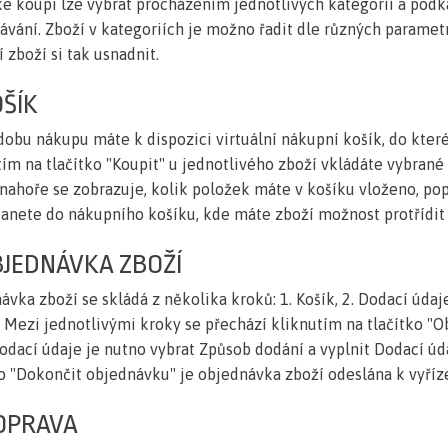
ke koupi lze vybrat procházením jednotlivých kategorií a pod
ávání. Zboží v kategoriích je možno řadit dle různých parametr
 zboží si tak usnadnit.
OŠÍK
dobu nákupu máte k dispozici virtuální nákupní košík, do kter
tím na tlačítko "Koupit" u jednotlivého zboží vkládáte vybran
 nahoře se zobrazuje, kolik položek máte v košíku vloženo, pop
tanete do nákupního košíku, kde máte zboží možnost protřídit 
BJEDNÁVKA ZBOŽÍ
vka zboží se skládá z několika kroků: 1. Košík, 2. Dodací údaje
a. Mezi jednotlivými kroky se přechází kliknutím na tlačítko "O
Dodací údaje je nutno vybrat Způsob dodání a vyplnit Dodací úd
ko "Dokončit objednávku" je objednávka zboží odeslána k vyříz
DOPRAVA