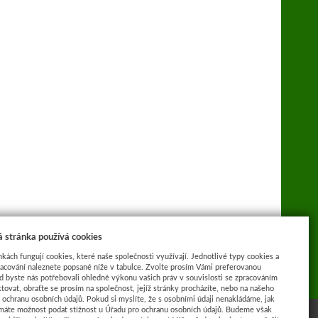
 stránka používá cookies
nkách fungují cookies, které naše společnosti využívají. Jednotlivé typy cookies a
racování naleznete popsané níže v tabulce. Zvolte prosím Vámi preferovanou
d byste nás potřebovali ohledně výkonu vašich práv v souvislosti se zpracováním
tovat, obraťte se prosím na společnost, jejíž stránky procházíte, nebo na našeho
ochranu osobních údajů. Pokud si myslíte, že s osobními údaji nenakládáme, jak
máte možnost podat stížnost u Úřadu pro ochranu osobních údajů. Budeme však