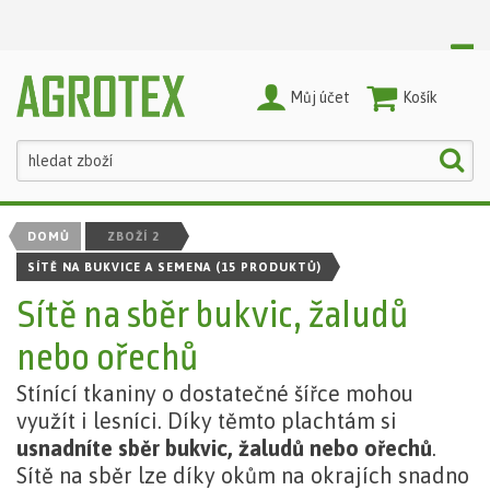
Můj účet
Nákupní Košík
DOMŮ
ZBOŽÍ 2
SÍTĚ NA BUKVICE A SEMENA
(15 PRODUKTŮ)
Sítě na sběr bukvic, žaludů
nebo ořechů
Stínící tkaniny o dostatečné šířce mohou
využít i lesníci. Díky těmto plachtám si
usnadníte sběr bukvic, žaludů nebo ořechů
.
Sítě na sběr lze díky okům na okrajích snadno