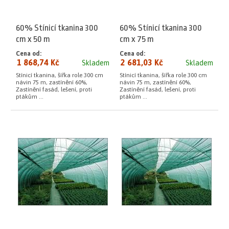
60% Stínicí tkanina 300
60% Stínicí tkanina 300
cm x 50 m
cm x 75 m
Cena od:
Cena od:
1 868,74 Kč
2 681,03 Kč
Skladem
Skladem
Stínicí tkanina, šířka role 300 cm
Stínicí tkanina, šířka role 300 cm
návin 75 m, zastínění 60%,
návin 75 m, zastínění 60%,
Zastínění fasád, lešení, proti
Zastínění fasád, lešení, proti
ptákům ...
ptákům ...