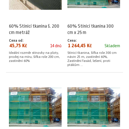
60% Stínicí tkanina š. 200
60% Stínicí tkanina 300
cm metráž
cm x 25 m
Cena od:
Cena:
45,75 Kč
1 264,45 Kč
14 dnů
Skladem
Ideální rozměr stínovky na ploty,
Stínicí tkanina, šířka role 300 cm
prodej na míru, šířka role 200 cm,
návin 25 m, zastínění 60%,
zastínění 60%
Zastínění fasád, lešení, proti
ptákům ...