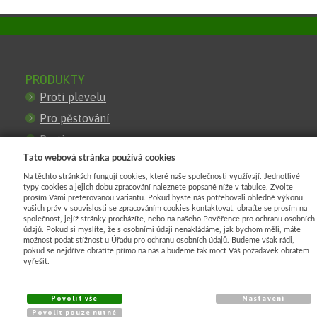
PRODUKTY
Proti plevelu
Pro pěstování
Proti mrazu
Tato webová stránka používá cookies
Pro zastínění
Na těchto stránkách fungují cookies, které naše společnosti využívají. Jednotlivé
Pro stavby
typy cookies a jejich dobu zpracování naleznete popsané níže v tabulce. Zvolte
prosím Vámi preferovanou variantu. Pokud byste nás potřebovali ohledně výkonu
Proti erozi
vašich práv v souvislosti se zpracováním cookies kontaktovat, obraťte se prosím na
společnost, jejíž stránky procházíte, nebo na našeho Pověřence pro ochranu osobních
Pro oploceni
údajů. Pokud si myslíte, že s osobními údaji nenakládáme, jak bychom měli, máte
možnost podat stížnost u Úřadu pro ochranu osobních údajů. Budeme však rádi,
Obrubniky
pokud se nejdříve obrátíte přímo na nás a budeme tak moct Váš požadavek obratem
vyřešit.
KATALOG
Povolit vše
Nastavení
Agrotextilie
Povolit pouze nutné