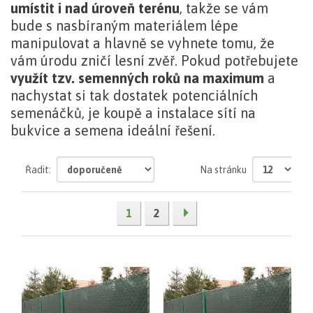
umístit i nad úroveň terénu
, takže se vám
bude s nasbíraným materiálem lépe
manipulovat a hlavně se vyhnete tomu, že
vám úrodu zničí lesní zvěř. Pokud potřebujete
využít tzv. semenných roků na maximum
a
nachystat si tak dostatek potenciálních
semenáčků, je koupě a instalace sítí na
bukvice a semena ideální řešení.
zobrazit
Řadit:
Na stránku
celý
text
1
2