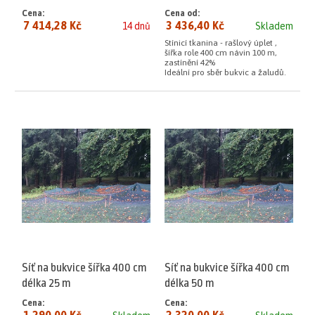
Cena:
Cena od:
7 414,28 Kč
3 436,40 Kč
14 dnů
Skladem
Stínicí tkanina - rašlový úplet ,
šířka role 400 cm návin 100 m,
zastínění 42%
Ideální pro sběr bukvic a žaludů.
Síť na bukvice šířka 400 cm
Síť na bukvice šířka 400 cm
délka 25 m
délka 50 m
Cena:
Cena:
1 290,00 Kč
2 320,00 Kč