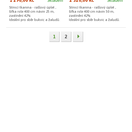
Skladem
Skladem
Stínicí tkanina - rašlový úplet ,
Stínicí tkanina - rašlový úplet ,
šířka role 400 cm návin 25 m,
šířka role 400 cm návin 50 m,
zastínění 42%
zastínění 42%
Ideální pro sběr bukvic a žaludů.
Ideální pro sběr bukvic a žaludů.
1
2