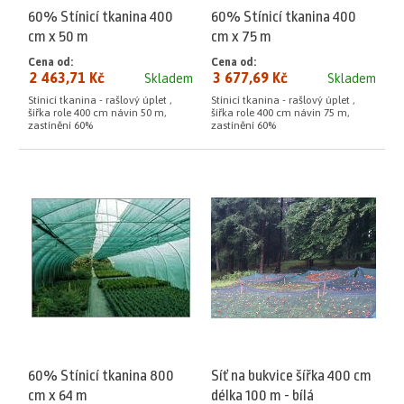
60% Stínicí tkanina 400
60% Stínicí tkanina 400
cm x 50 m
cm x 75 m
Cena od:
Cena od:
2 463,71 Kč
3 677,69 Kč
Skladem
Skladem
Stínicí tkanina - rašlový úplet ,
Stínicí tkanina - rašlový úplet ,
šířka role 400 cm návin 50 m,
šířka role 400 cm návin 75 m,
zastínění 60%
zastínění 60%
60% Stínicí tkanina 800
Síť na bukvice šířka 400 cm
cm x 64 m
délka 100 m - bílá