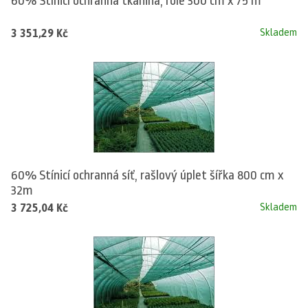
60% Stínicí ochranná tkanina, role 300 cm x 75 m
3 351,29 Kč
Skladem
60% Stínicí ochranná síť, rašlový úplet šířka 800 cm x
32m
3 725,04 Kč
Skladem