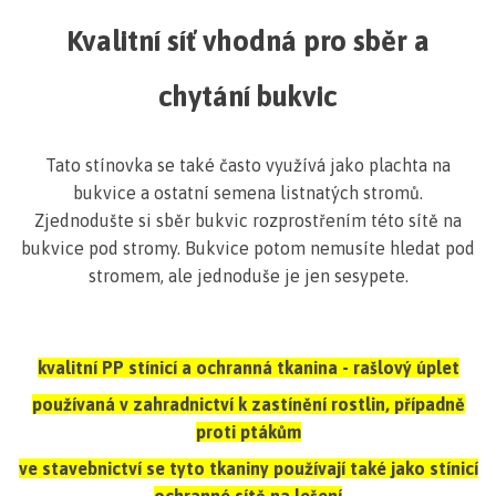
Kvalitní síť vhodná pro sběr a
chytání bukvic
Tato stínovka se také často využívá jako plachta na
bukvice a ostatní semena listnatých stromů.
Zjednodušte si sběr bukvic rozprostřením této sítě na
bukvice pod stromy. Bukvice potom nemusíte hledat pod
stromem, ale jednoduše je jen sesypete.
kvalitní PP stínicí a ochranná tkanina - rašlový úplet
používaná v zahradnictví k zastínění rostlin, případně
proti ptákům
ve stavebnictví se tyto tkaniny používají také jako stínicí
ochranné sítě na lešení