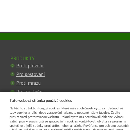
PRODUKTY
Proti plevelu
Pro pěstování
Proti mrazu
Pro zastínění
Pro stavby
Tato webová stránka používá cookies
Na těchto stránkách fungují cookies, které naše společnosti využívají. Jednotlivé
Proti erozi
typy cookies a jejich dobu zpracování naleznete popsané níže v tabulce. Zvolte
prosím Vámi preferovanou variantu. Pokud byste nás potřebovali ohledně výkonu
Pro oploceni
vašich práv v souvislosti se zpracováním cookies kontaktovat, obraťte se prosím na
společnost, jejíž stránky procházíte, nebo na našeho Pověřence pro ochranu osobních
Obrubniky
údajů. Pokud si myslíte, že s osobními údaji nenakládáme, jak bychom měli, máte