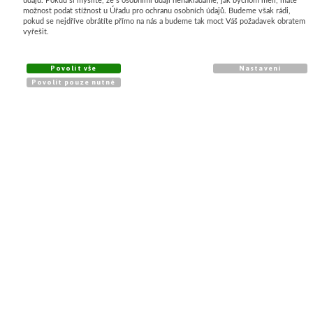
možnost podat stížnost u Úřadu pro ochranu osobních údajů. Budeme však rádi,
pokud se nejdříve obrátíte přímo na nás a budeme tak moct Váš požadavek obratem
KATALOG
vyřešit.
Agrotextilie
Geotextilie
Povolit vše
Nastavení
Povolit pouze nutné
Ochrany proti mrazu
Stínící rašlové úplety
Pletivo plastové
Zatravňovací dlažba
Protierozní geotextilie
VŠE O NÁKUPU
Obchodní podmínky
Ochrana osobních údajů
Jak nakupovat
Časté dotazy
Velkoobchodní odběr