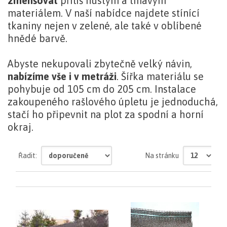
zmenšovat
příliš hustým a tmavým
materiálem. V naší nabídce najdete stínící
tkaniny nejen v zelené, ale také v oblíbené
hnědé barvě.
Abyste nekupovali zbytečně velký návin,
nabízíme vše i v metráži
. Šířka materiálu se
pohybuje od 105 cm do 205 cm. Instalace
zakoupeného rašlového úpletu je jednoduchá,
stačí ho připevnit na plot za spodní a horní
okraj.
zobrazit
Řadit:
Na stránku
celý
text