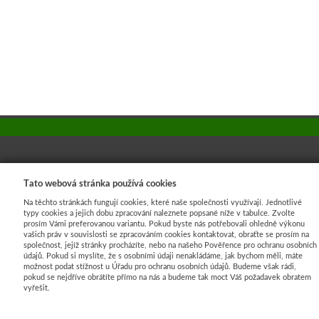
PRODUKTY
Tato webová stránka používá cookies
Proti plevelu
Na těchto stránkách fungují cookies, které naše společnosti využívají. Jednotlivé
typy cookies a jejich dobu zpracování naleznete popsané níže v tabulce. Zvolte
Pro pěstování
prosím Vámi preferovanou variantu. Pokud byste nás potřebovali ohledně výkonu
vašich práv v souvislosti se zpracováním cookies kontaktovat, obraťte se prosím na
Proti mrazu
společnost, jejíž stránky procházíte, nebo na našeho Pověřence pro ochranu osobních
údajů. Pokud si myslíte, že s osobními údaji nenakládáme, jak bychom měli, máte
Pro zastínění
možnost podat stížnost u Úřadu pro ochranu osobních údajů. Budeme však rádi,
pokud se nejdříve obrátíte přímo na nás a budeme tak moct Váš požadavek obratem
Pro stavby
vyřešit.
Proti erozi