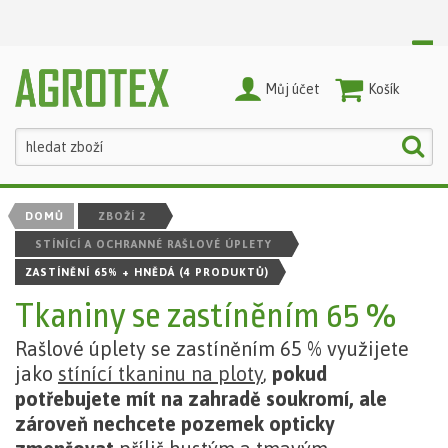
Můj účet
Nákupní Košík
DOMŮ
ZBOŽÍ 2
STÍNÍCÍ A OCHRANNÉ RAŠLOVÉ ÚPLETY
ZASTÍNĚNÍ 65% + HNĚDÁ
(4 PRODUKTŮ)
Tkaniny se zastíněním 65 %
Rašlové úplety se zastíněním 65 % využijete
jako
stínící tkaninu na ploty
,
pokud
potřebujete mít na zahradě soukromí, ale
zároveň nechcete pozemek opticky