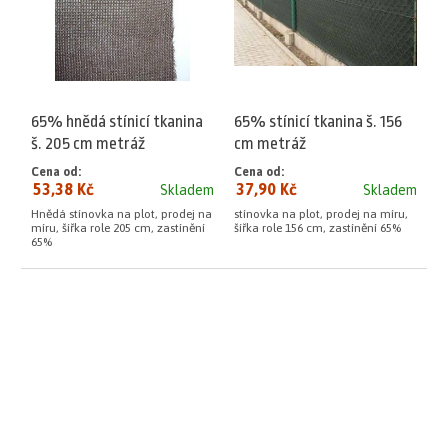
65% hnědá stínicí tkanina
65% stínicí tkanina š. 156
š. 205 cm metráž
cm metráž
Cena od:
Cena od:
53,38 Kč
37,90 Kč
Skladem
Skladem
Hnědá stínovka na plot, prodej na
stínovka na plot, prodej na míru,
míru, šířka role 205 cm, zastínění
šířka role 156 cm, zastínění 65%
65%