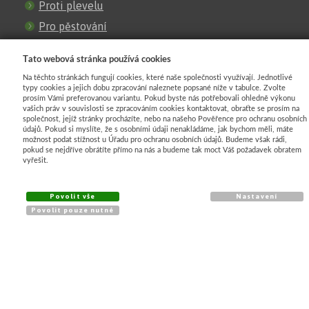
Proti plevelu
Pro pěstování
Proti mrazu
Tato webová stránka používá cookies
Pro zastínění
Na těchto stránkách fungují cookies, které naše společnosti využívají. Jednotlivé
Pro stavby
typy cookies a jejich dobu zpracování naleznete popsané níže v tabulce. Zvolte
prosím Vámi preferovanou variantu. Pokud byste nás potřebovali ohledně výkonu
Proti erozi
vašich práv v souvislosti se zpracováním cookies kontaktovat, obraťte se prosím na
společnost, jejíž stránky procházíte, nebo na našeho Pověřence pro ochranu osobních
Pro oploceni
údajů. Pokud si myslíte, že s osobními údaji nenakládáme, jak bychom měli, máte
možnost podat stížnost u Úřadu pro ochranu osobních údajů. Budeme však rádi,
Obrubniky
pokud se nejdříve obrátíte přímo na nás a budeme tak moct Váš požadavek obratem
vyřešit.
KATALOG
Povolit vše
Nastavení
Agrotextilie
Povolit pouze nutné
Geotextilie
Ochrany proti mrazu
Stínící rašlové úplety
Pletivo plastové
Zatravňovací dlažba