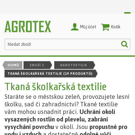
Můj účet
Nákupní Košík
DOMŮ
ZBOŽÍ 2
AGROTEXTILIE
TKANÁ ŠKOLKAŘSKÁ TEXTILIE
(19 PRODUKTŮ)
Tkaná školkařská textilie
Staráte se o městskou zeleň, provozujete lesní
školku, sad či zahradnictví? Tkané textilie
vám mohou usnadnit práci.
Uchrání okolí
vysazených rostlin od plevelu, zabrání
vysychání povrchu
v okolí. Jsou
propustné pro
vodu i vzduch
a dostatečně
odolné vůči