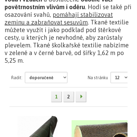
povětrnostním vlivům i oděru
. Hodí se také při
osazování svahů,
pomáhají stabilizovat
zeminu a zabraňovat sesuvům
. Tkané textilie
můžete využít i jako podklad pod štěrkové
cesty, u kterých je nevhodné, aby zarůstaly
plevelem. Tkané školkařské textilie nabízíme
v zelené a v černé barvě, od šířky 1,62 m po
5,25 m.
zobrazit
Řadit:
Na stránku
celý
text
1
2