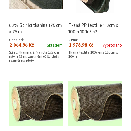
60% Stínicí tkanina 175 cm
Tkaná PP textilie 110cm x
x 75 m
100m 100g/m2
Cena od:
Cena:
2 064,96 Kč
1 978,98 Kč
Skladem
vyprodáno
Stínicí tkanina, šířka role 175 cm
Tkaná textilie 100g/m2 110cm x
návin 75 m, zastínění 60%, ideální
100m
rozměr na ploty