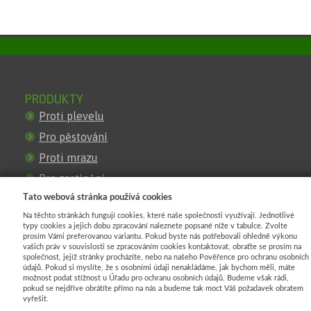
PRODUKTY
Proti plevelu
Pro pěstování
Proti mrazu
Pro zastínění
Tato webová stránka používá cookies
Pro stavby
Na těchto stránkách fungují cookies, které naše společnosti využívají. Jednotlivé
Proti erozi
typy cookies a jejich dobu zpracování naleznete popsané níže v tabulce. Zvolte
prosím Vámi preferovanou variantu. Pokud byste nás potřebovali ohledně výkonu
Pro oploceni
vašich práv v souvislosti se zpracováním cookies kontaktovat, obraťte se prosím na
společnost, jejíž stránky procházíte, nebo na našeho Pověřence pro ochranu osobních
Obrubniky
údajů. Pokud si myslíte, že s osobními údaji nenakládáme, jak bychom měli, máte
možnost podat stížnost u Úřadu pro ochranu osobních údajů. Budeme však rádi,
pokud se nejdříve obrátíte přímo na nás a budeme tak moct Váš požadavek obratem
KATALOG
vyřešit.