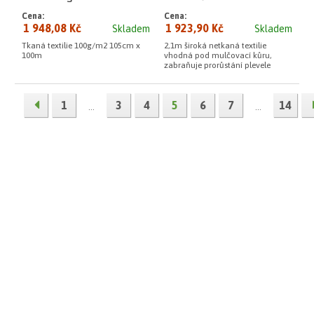
Cena:
Cena:
1 948,08 Kč
1 923,90 Kč
Skladem
Skladem
Tkaná textilie 100g/m2 105cm x
2,1m široká netkaná textilie
100m
vhodná pod mulčovací kůru,
zabraňuje prorůstání plevele
1
3
4
5
6
7
14
...
...