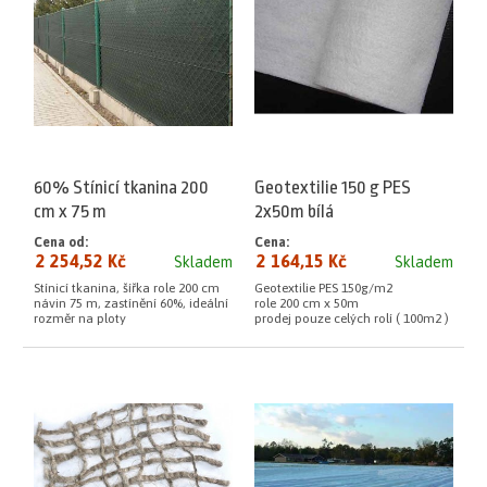
60% Stínicí tkanina 200
Geotextilie 150 g PES
cm x 75 m
2x50m bílá
Cena od:
Cena:
2 254,52 Kč
2 164,15 Kč
Skladem
Skladem
Stínicí tkanina, šířka role 200 cm
Geotextilie PES 150g/m2
návin 75 m, zastínění 60%, ideální
role 200 cm x 50m
rozměr na ploty
prodej pouze celých rolí ( 100m2 )