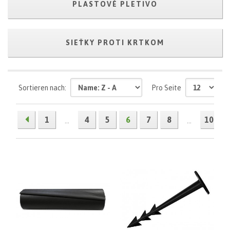
PLASTOVÉ PLETIVO
SIEŤKY PROTI KRTKOM
Sortieren nach:
Pro Seite
1
4
5
6
7
8
10
...
...