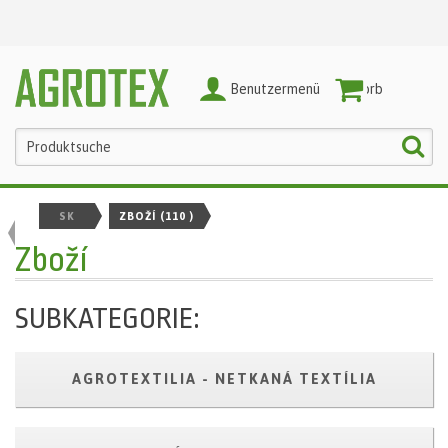
Benutzermenü
Warenkorb
SK
ZBOŽÍ
(110 )
Zboží
SUBKATEGORIE:
AGROTEXTILIA - NETKANÁ TEXTÍLIA