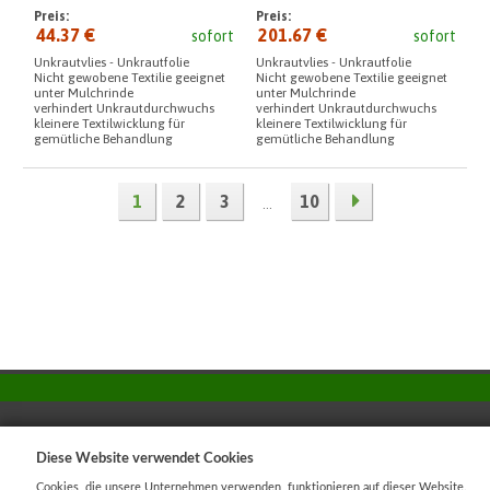
Preis:
Preis:
44.37 €
201.67 €
sofort
sofort
Unkrautvlies - Unkrautfolie
Unkrautvlies - Unkrautfolie
Nicht gewobene Textilie geeignet
Nicht gewobene Textilie geeignet
unter Mulchrinde
unter Mulchrinde
verhindert Unkrautdurchwuchs
verhindert Unkrautdurchwuchs
kleinere Textilwicklung für
kleinere Textilwicklung für
gemütliche Behandlung
gemütliche Behandlung
1
2
3
10
...
Diese Website verwendet Cookies
Cookies
|
Sunlight systems
-
tvorba e-shopů
Cookies, die unsere Unternehmen verwenden, funktionieren auf dieser Website.