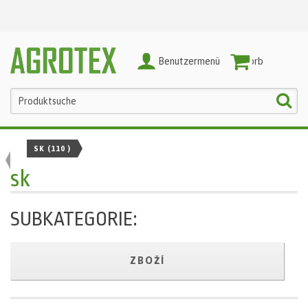
Benutzermenü
Warenkorb
SK
(110 )
sk
SUBKATEGORIE:
ZBOŽÍ