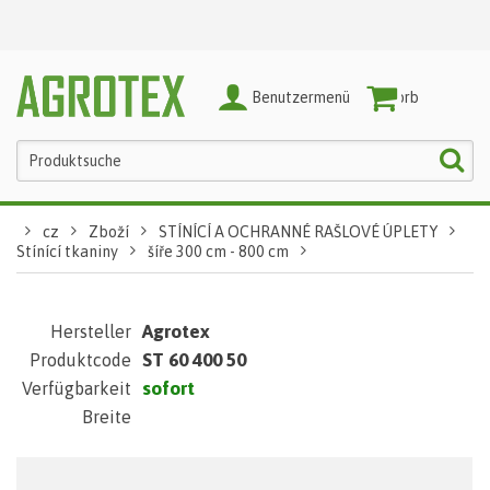
Benutzermenü
Warenkorb
cz
Zboží
STÍNÍCÍ A OCHRANNÉ RAŠLOVÉ ÚPLETY
Stínící tkaniny
šíře 300 cm - 800 cm
Agrotex
Hersteller
ST 60 400 50
Produktcode
sofort
Verfügbarkeit
Breite