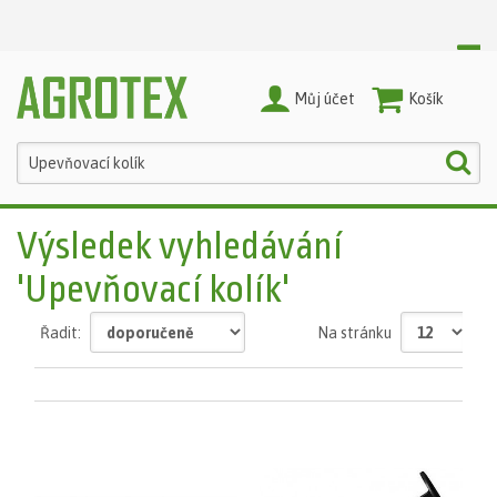
Můj účet
Nákupní Košík
Výsledek vyhledávání
'Upevňovací kolík'
Řadit:
Na stránku