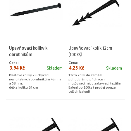
Upevňovací kolíky k
Upevňovací kolík 12cm
obrubníkům
(100ks)
Cena:
Cena:
3,94 Kč
4,25 Kč
Skladem
Skladem
Plastové kolíky k uchycení
12cm kolík do země k
neviditelných obrubníkům 45mm
pohodlnému přichycení
a 58mm,
mulčovací nebo zakrývací textilie.
délka kolíku 24 cm
Balení po 100ks ( prodej pouze
celých balení)