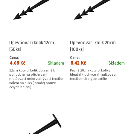
Upevňovací kolík 12cm
Upevňovací kolík 20cm
(50ks)
(100ks)
Cena:
Cena:
4,68 Kč
8,42 Kč
Skladem
Skladem
12cm kotvící kolík do země k
Pevné 20cm kotvící kolíky.
pohodlnému přichycení
Ideální k uchycení mulčovací
mulčovací nebo zakrývací textilie.
textilie nebo geotextilie.
Balení po 50ks ( prodej pouze
celých balení)