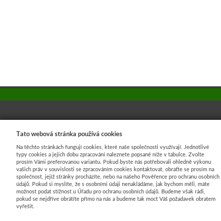
PRODUKTY
Tato webová stránka používá cookies
Proti plevelu
Na těchto stránkách fungují cookies, které naše společnosti využívají. Jednotlivé
typy cookies a jejich dobu zpracování naleznete popsané níže v tabulce. Zvolte
Pro pěstování
prosím Vámi preferovanou variantu. Pokud byste nás potřebovali ohledně výkonu
vašich práv v souvislosti se zpracováním cookies kontaktovat, obraťte se prosím na
Proti mrazu
společnost, jejíž stránky procházíte, nebo na našeho Pověřence pro ochranu osobních
údajů. Pokud si myslíte, že s osobními údaji nenakládáme, jak bychom měli, máte
Pro zastínění
možnost podat stížnost u Úřadu pro ochranu osobních údajů. Budeme však rádi,
pokud se nejdříve obrátíte přímo na nás a budeme tak moct Váš požadavek obratem
Pro stavby
vyřešit.
Proti erozi