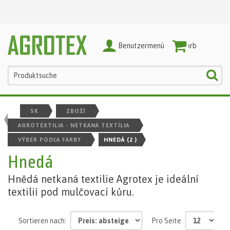
Benutzermenü
Warenkorb
SK
ZBOŽÍ
AGROTEXTILIA - NETKANÁ TEXTÍLIA
VÝBER PODĽA FARBY
HNEDÁ
(2 )
Hnedá
Hnědá netkaná textilie Agrotex je ideální
textilií pod mulčovací kůru.
Sortieren nach:
Pro Seite