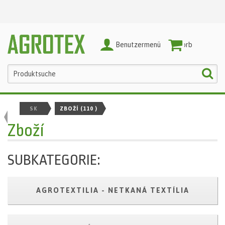
Benutzermenü
Warenkorb
SK
ZBOŽÍ
(110 )
Zboží
SUBKATEGORIE:
AGROTEXTILIA - NETKANÁ TEXTÍLIA