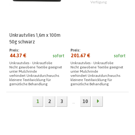
Unkrautvlies 1,6m x 100m
50g schwarz
Preis:
Preis:
44.37 €
201.67 €
sofort
sofort
Unkrautvlies - Unkrautfolie
Unkrautvlies - Unkrautfolie
Nicht gewobene Textilie geeignet
Nicht gewobene Textilie geeignet
unter Mulchrinde
unter Mulchrinde
verhindert Unkrautdurchwuchs
verhindert Unkrautdurchwuchs
kleinere Textilwicklung für
kleinere Textilwicklung für
gemütliche Behandlung
gemütliche Behandlung
1
2
3
10
...