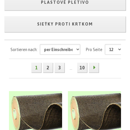
PLASTOVÉ PLETIVO
SIEŤKY PROTI KRTKOM
Sortieren nach:
Pro Seite
1
2
3
10
...