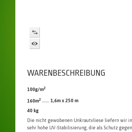
ZUM VERGLEICHEN ZUSETZEN
WACHHUND
WARENBESCHREIBUNG
2
100g/m
2
160m
........
1,6m x 250 m
40 kg
Die nicht gewobenen Unkrautvliese liefern wir 
sehr hohe UV-Stabilisierung, die als Schutz gege