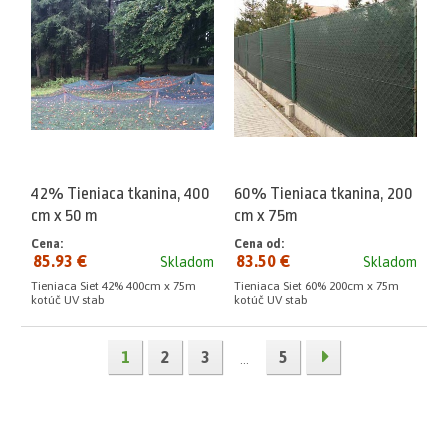
42% Tieniaca tkanina, 400
60% Tieniaca tkanina, 200
cm x 50 m
cm x 75m
Cena:
Cena od:
85.93 €
83.50 €
Skladom
Skladom
Tieniaca Siet 42% 400cm x 75m
Tieniaca Siet 60% 200cm x 75m
kotúč UV stab
kotúč UV stab
1
2
3
5
...