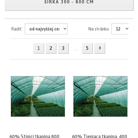
ŠÍRKA 300 - 800 CM
Radiť:
Na stránku
1
2
3
5
...
60% Stínicí tkanina 800
60% Tieniaca tkanina, 400