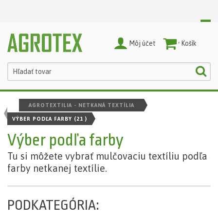
Môj účet
Nákupný Košík
AGROTEXTILIA - NETKANÁ TEXTÍLIA
VÝBER PODĽA FARBY
(21 )
Výber podľa farby
Tu si môžete vybrať mulčovaciu textíliu podľa
farby netkanej textílie.
PODKATEGÓRIA: