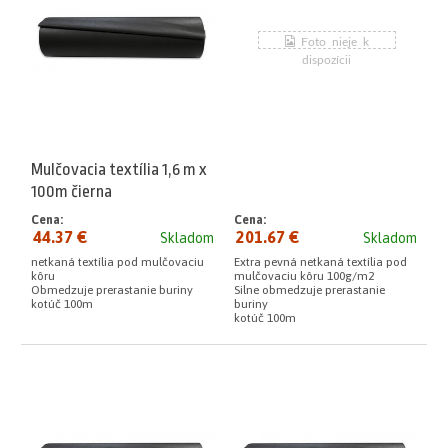
Mulčovacia textília 1,6 m x
100m čierna
Cena:
Cena:
44.37 €
201.67 €
Skladom
Skladom
netkaná textília pod mulčovaciu
Extra pevná netkaná textília pod
kôru
mulčovaciu kôru 100g/m2
Obmedzuje prerastanie buriny
Silne obmedzuje prerastanie
kotúč 100m
buriny
kotúč 100m