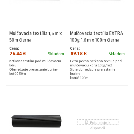
Mulčovacia textília 1,6 m x
Mulčovacia textília EXTRA
50m čierna
100g 1,6 m x 100m čierna
Cena:
Cena:
26.44 €
89.18 €
Skladom
Skladom
netkaná textília pod mulčovaciu
Extra pevná netkaná textília pod
kôru
mulčovaciu kôru 100g/m2
Obmedzuje prerastanie buriny
Silne obmedzuje prerastanie
kotúč 50m
buriny
kotúč 100m