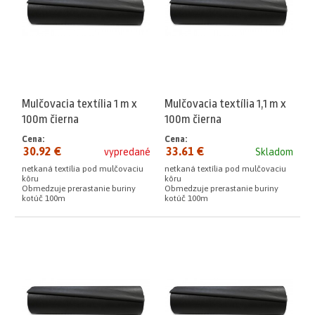
Mulčovacia textília 1 m x
Mulčovacia textília 1,1 m x
100m čierna
100m čierna
Cena:
Cena:
30.92 €
33.61 €
vypredané
Skladom
netkaná textília pod mulčovaciu
netkaná textília pod mulčovaciu
kôru
kôru
Obmedzuje prerastanie buriny
Obmedzuje prerastanie buriny
kotúč 100m
kotúč 100m