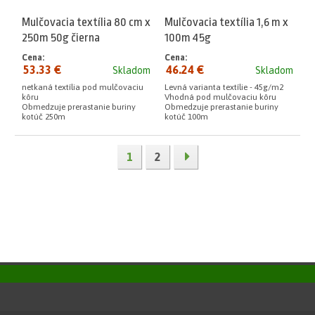
Mulčovacia textília 80 cm x
Mulčovacia textília 1,6 m x
250m 50g čierna
100m 45g
Cena:
Cena:
53.33 €
46.24 €
Skladom
Skladom
netkaná textília pod mulčovaciu
Levná varianta textílie - 45g/m2
kôru
Vhodná pod mulčovaciu kôru
Obmedzuje prerastanie buriny
Obmedzuje prerastanie buriny
kotúč 250m
kotúč 100m
1
2