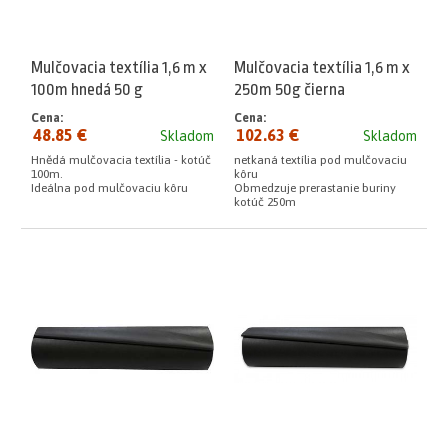
Mulčovacia textília 1,6 m x
Mulčovacia textília 1,6 m x
100m hnedá 50 g
250m 50g čierna
Cena:
Cena:
48.85 €
102.63 €
Skladom
Skladom
Hnědá mulčovacia textília - kotúč
netkaná textília pod mulčovaciu
100m.
kôru
Ideálna pod mulčovaciu kôru
Obmedzuje prerastanie buriny
kotúč 250m