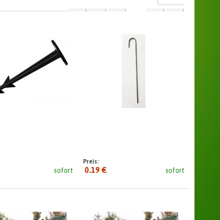
1
2
3
10
...
Preis:
0.19 €
sofort
sofort