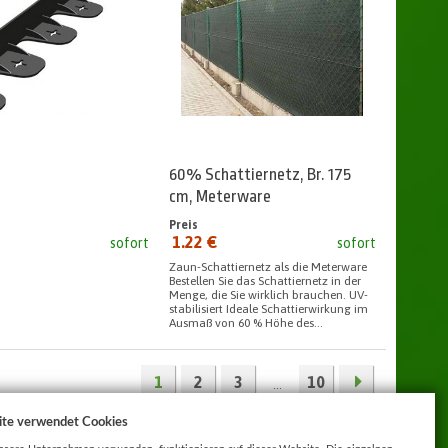
60% Schattiernetz, Br. 175
cm, Meterware
Preis
1.22 €
sofort
sofort
seit:
Zaun-Schattiernetz als die Meterware
Bestellen Sie das Schattiernetz in der
Menge, die Sie wirklich brauchen. UV-
stabilisiert Ideale Schattierwirkung im
Ausmaß von 60 % Höhe des...
1
2
3
10
...
ite verwendet Cookies