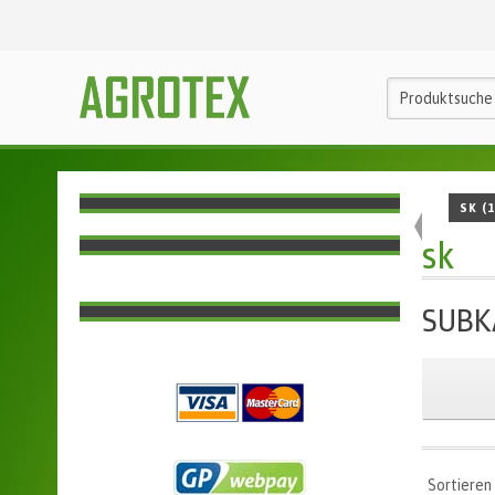
SK
(1
sk
SUBK
Sortieren