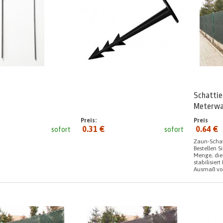
Schattie
Meterwa
Preis:
Preis
0.31 €
0.64 €
sofort
sofort
seit:
Zaun-Schat
Bestellen S
Menge, die
stabilisier
Ausmaß von