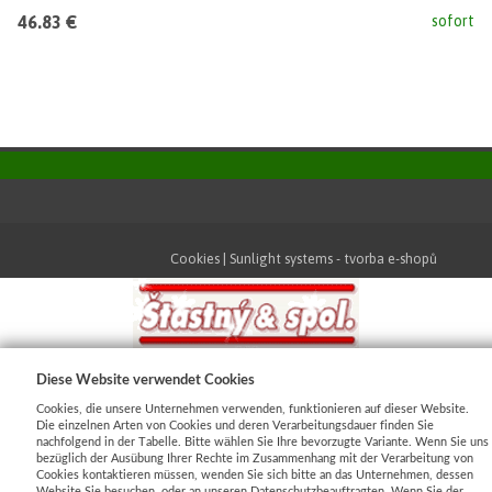
46.83 €
sofort
Cookies
|
Sunlight systems
-
tvorba e-shopů
Diese Website verwendet Cookies
Cookies, die unsere Unternehmen verwenden, funktionieren auf dieser Website.
Die einzelnen Arten von Cookies und deren Verarbeitungsdauer finden Sie
nachfolgend in der Tabelle. Bitte wählen Sie Ihre bevorzugte Variante. Wenn Sie uns
bezüglich der Ausübung Ihrer Rechte im Zusammenhang mit der Verarbeitung von
Cookies kontaktieren müssen, wenden Sie sich bitte an das Unternehmen, dessen
Website Sie besuchen, oder an unseren Datenschutzbeauftragten. Wenn Sie der