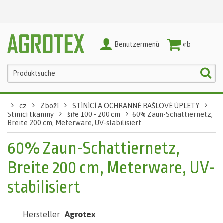
Benutzermenü
Warenkorb
cz
Zboží
STÍNÍCÍ A OCHRANNÉ RAŠLOVÉ ÚPLETY
Stínící tkaniny
šíře 100 - 200 cm
60% Zaun-Schattiernetz,
Breite 200 cm, Meterware, UV-stabilisiert
60% Zaun-Schattiernetz,
Breite 200 cm, Meterware, UV-
stabilisiert
Agrotex
Hersteller