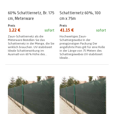
60% Schattiernetz, Br. 175
Schattiernetz 60%, 100
cm, Meterware
cm x 75m
Preis
Preis
1.22 €
41.15 €
sofort
sofort
seit:
seit:
Zaun-Schattiernetz als die
Hochwertiges Zaun-
Meterware Bestellen Sie das
Schattiergewebe In der
Schattiernetz in der Menge, die Sie
preisgünstigen Packung Der
wirklich brauchen. UV-stabilisiert
angeführte Preis gilt für eine Rolle
Ideale Schattierwirkung im
in der Länge von 75 Metern des
Ausmaß von 60 % Höhe des...
Schattiergewebes UV-stabilisiert
Ideale...