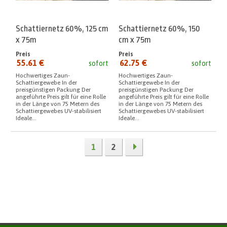
Schattiernetz 60%, 125 cm
Schattiernetz 60%, 150
x 75m
cm x 75m
Preis
Preis
55.61 €
62.75 €
sofort
sofort
seit:
seit:
Hochwertiges Zaun-
Hochwertiges Zaun-
Schattiergewebe In der
Schattiergewebe In der
preisgünstigen Packung Der
preisgünstigen Packung Der
angeführte Preis gilt für eine Rolle
angeführte Preis gilt für eine Rolle
in der Länge von 75 Metern des
in der Länge von 75 Metern des
Schattiergewebes UV-stabilisiert
Schattiergewebes UV-stabilisiert
Ideale...
Ideale...
1
2