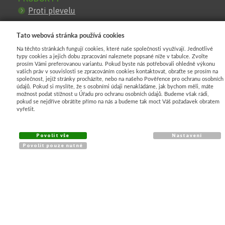
Proti plevelu
Pro pěstování
Tato webová stránka používá cookies
Proti mrazu
Na těchto stránkách fungují cookies, které naše společnosti využívají. Jednotlivé
Pro zastínění
typy cookies a jejich dobu zpracování naleznete popsané níže v tabulce. Zvolte
prosím Vámi preferovanou variantu. Pokud byste nás potřebovali ohledně výkonu
Pro stavby
vašich práv v souvislosti se zpracováním cookies kontaktovat, obraťte se prosím na
společnost, jejíž stránky procházíte, nebo na našeho Pověřence pro ochranu osobních
Proti erozi
údajů. Pokud si myslíte, že s osobními údaji nenakládáme, jak bychom měli, máte
možnost podat stížnost u Úřadu pro ochranu osobních údajů. Budeme však rádi,
Pro oploceni
pokud se nejdříve obrátíte přímo na nás a budeme tak moct Váš požadavek obratem
vyřešit.
Obrubniky
Povolit vše
Nastavení
KATALOG
Povolit pouze nutné
Agrotextilie
Geotextilie
Ochrany proti mrazu
Stínící rašlové úplety
Pletivo plastové