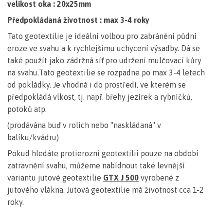
velikost oka : 20x25mm
Předpokládaná životnost : max 3-4 roky
Tato geotextilie je ideální volbou pro zabránění půdní
eroze ve svahu a k rychlejšímu uchycení výsadby. Dá se
také použít jako zádržná síť pro udržení mulčovací kůry
na svahu.Tato geotextilie se rozpadne po max 3-4 letech
od pokládky. Je vhodná i do prostředí, ve kterém se
předpokládá vlkost, tj. např. břehy jezírek a rybníčků,
potoků atp.
(prodávána buď v rolích nebo "naskládaná" v
balíku/kvádru)
Pokud hledáte protierozní geotextilii pouze na období
zatravnění svahu, můžeme nabídnout také levnější
variantu jutové geotextilie
GTX J 500
vyrobené z
jutového vlákna. Jutová geotextilie má životnost cca 1-2
roky.