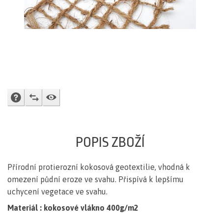
DOTAZ PRODAVAČI
PŘIDAT K POROVNÁNÍ
HLÍDACÍ PES
POPIS ZBOŽÍ
Přírodní protierozní kokosová geotextilie, vhodná k
omezení půdní eroze ve svahu. Přispívá k lepšímu
uchycení vegetace ve svahu.
Materiál : kokosové vlákno 400
g/m2