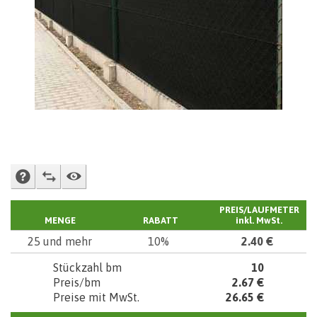
FRAGE NACH VERKÄUFER
ZUM VERGLEICHEN ZUSETZEN
WACHHUND
PREIS/LAUFMETER
MENGE
RABATT
inkl. MwSt.
25 und mehr
10%
2.40 €
Stückzahl bm
10
Preis/bm
2.67 €
Preise mit MwSt.
26.65 €