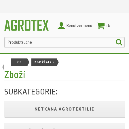
Benutzermenü
Warenkorb
CZ
ZBOŽÍ
(42 )
Zboží
SUBKATEGORIE:
NETKANÁ AGROTEXTILIE