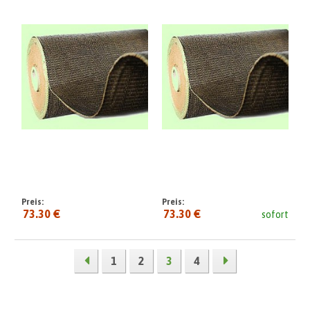
Preis:
Preis:
73.30 €
73.30 €
sofort
1
2
3
4