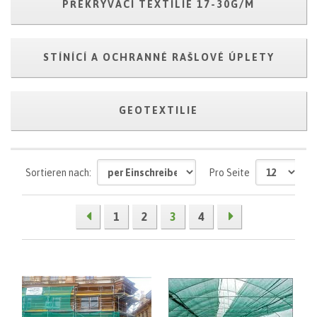
PŘEKRÝVACÍ TEXTILIE 17-30G/M
STÍNÍCÍ A OCHRANNÉ RAŠLOVÉ ÚPLETY
GEOTEXTILIE
Sortieren nach:
Pro Seite
1
2
3
4