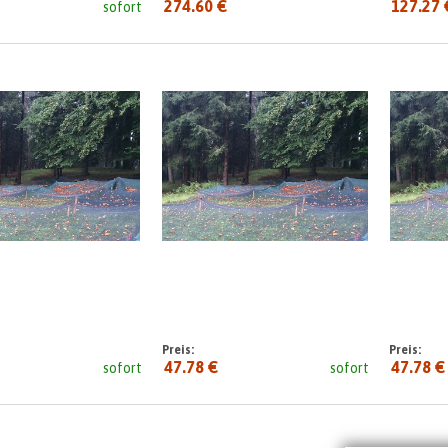
274.60 €
127.27 
sofort
seit:
Preis:
Preis:
47.78 €
47.78 €
sofort
sofort