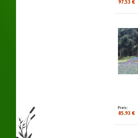
97.53 €
seit:
Preis:
85.93 €