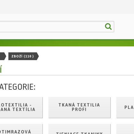
ZBOŽÍ
(110 )
í
ATEGORIE:
OTEXTILIA -
TKANÁ TEXTILIA
PLA
ANÁ TEXTÍLIA
PROFI
OTIMRAZOVÁ