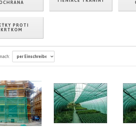
TIENIACE TKANINY
OCHRANA
EŤKY PROTI
KRTKOM
 nach: