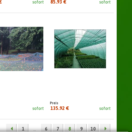
€
85.93 €
sofort
sofort
Preis
135.92 €
sofort
sofort
seit:
1
6
7
8
9
10
...