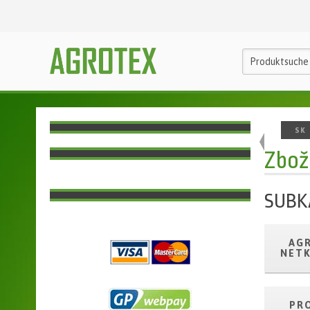
SK
Zbož
SUBK
AGR
NETK
PR