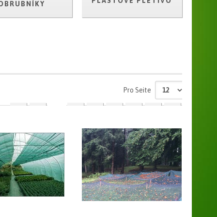
PLASTOVÉ PLETIVO
OBRUBNÍKY
Pro Seite
1
6
7
8
9
10
...