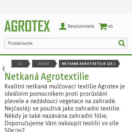
Benutzermenü
Warenkorb
CZ
ZBOŽÍ
NETKANÁ AGROTEXTILIE
(25 )
Netkaná Agrotextilie
Kvalitní netkaná mulčovací textilie Agrotex je
ideálním pomocníkem proti prorůstání
plevele a nežádoucí vegetace na zahradě.
Nejčastěji se používá jako zahradní textilie.
Někdy je také nazávána zahradní fólie,
Doporučujeme Vám nakoupit textilii vo síle
50g/m2