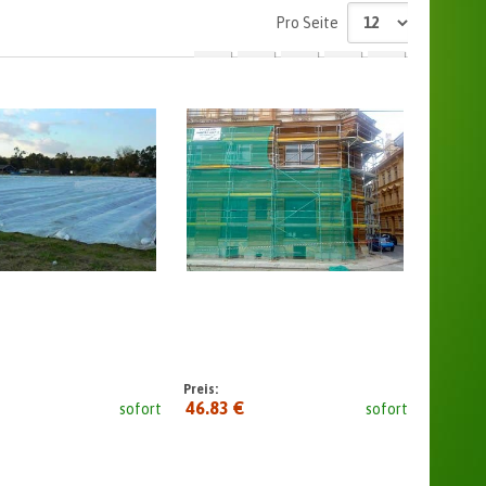
Pro Seite
1
2
3
4
Preis:
46.83 €
sofort
sofort