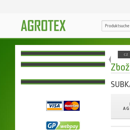
CZ
Zbož
SUBK
AG