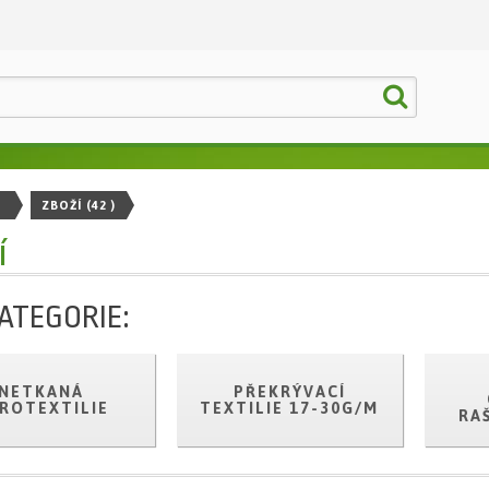
ZBOŽÍ
(42 )
í
ATEGORIE:
NETKANÁ
PŘEKRÝVACÍ
ROTEXTILIE
TEXTILIE 17-30G/M
RA