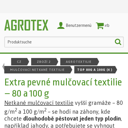
Benutzermenü
Warenkorb
CZ
ZBOŽÍ 2
AGROTEXTILIE
MULČOVACÍ NETKANÉ TEXTILIE
TOP 80G A 100G
(4 )
Extra pevné mulčovací textilie
– 80 a 100 g
Netkané mulčovací textilie
vyšší gramáže – 80
2
2
g/m
a 100 g/m
– se hodí na záhony, kde
chcete
dlouhodobě pěstovat jeden typ plodin
,
například jahody, a potřebujete se vyhnout