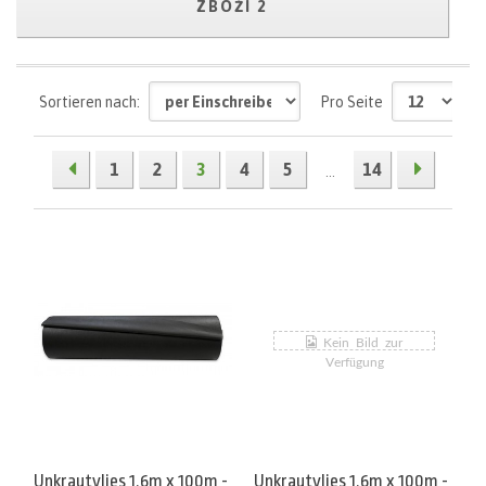
ZBOŽÍ 2
Sortieren nach:
Pro Seite
1
2
3
4
5
14
...
Unkrautvlies 1,6m x 100m -
Unkrautvlies 1,6m x 100m -