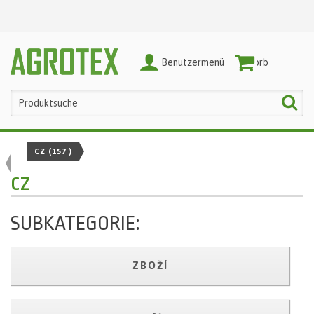
Benutzermenü
Warenkorb
CZ
(157 )
cz
SUBKATEGORIE:
ZBOŽÍ